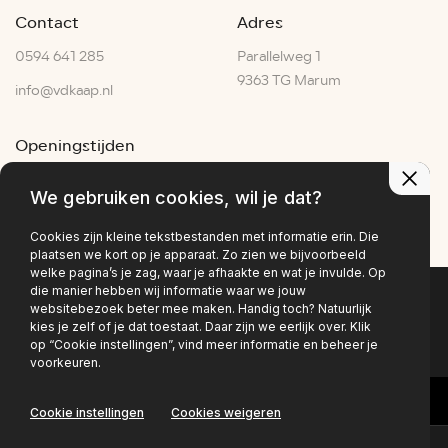
Contact
Adres
0594 641 285
Parallelweg 1
9363 TG Marum
info@vdkaap.nl
Openingstijden
Ma - Vr:
07:30–17:30
We gebruiken cookies, wil je dat?
Za:
07:00–15:00
Zo:
Gesloten
Cookies zijn kleine tekstbestanden met informatie erin. Die
plaatsen we kort op je apparaat. Zo zien we bijvoorbeeld
welke pagina’s je zag, waar je afhaakte en wat je invulde. Op
die manier hebben wij informatie waar we jouw
websitebezoek beter mee maken. Handig toch? Natuurlijk
Privacy policy
kies je zelf of je dat toestaat. Daar zijn we eerlijk over. Klik
op “Cookie instellingen”, vind meer informatie en beheer je
voorkeuren.
Cookie instellingen
Cookies weigeren