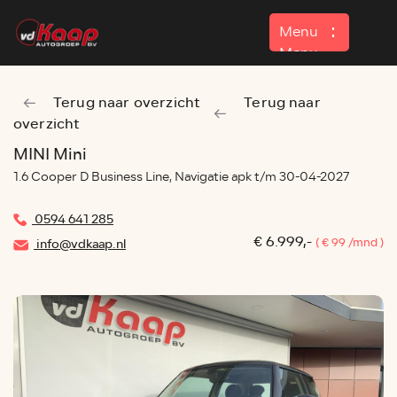
Menu
Menu
Terug naar overzicht
Terug naar
Home
overzicht
Aanbod
MINI Mini
1.6 Cooper D Business Line, Navigatie apk t/m 30-04-2027
Contact
0594 641 285
€ 6.999,-
( € 99 /mnd )
info@vdkaap.nl