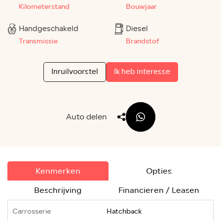
Kilometerstand
Bouwjaar
Handgeschakeld
Diesel
Transmissie
Brandstof
Inruilvoorstel
Ik heb interesse
Auto delen
Kenmerken
Opties
Beschrijving
Financieren / Leasen
Carrosserie
Hatchback