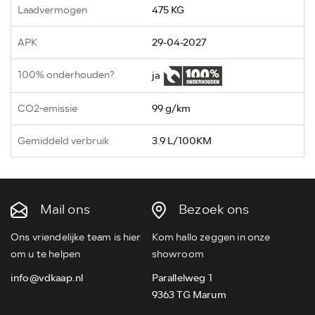
Laadvermogen
475 KG
APK
29-04-2027
100% onderhouden?
ja
CO2-emissie
99 g/km
Gemiddeld verbruik
3.9 L/100KM
Mail ons
Bezoek ons
Ons vriendelijke team is hier
Kom hallo zeggen in onze
om u te helpen
showroom
info@vdkaap.nl
Parallelweg 1
9363 TG Marum