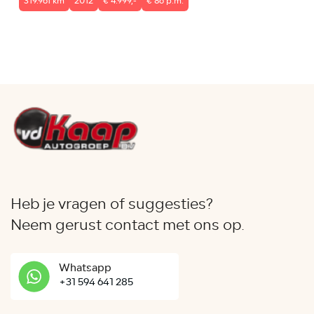
319.961 km
2012
€ 4.999,-
€ 86 p.m.
Heb je vragen of suggesties?
Neem gerust contact met ons op.
Whatsapp
+31 594 641 285