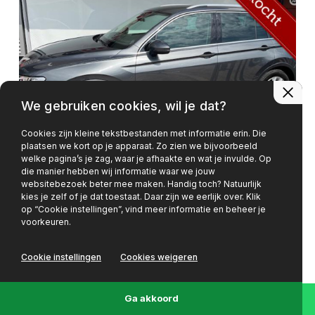
We gebruiken cookies, wil je dat?
Cookies zijn kleine tekstbestanden met informatie erin. Die
plaatsen we kort op je apparaat. Zo zien we bijvoorbeeld
welke pagina’s je zag, waar je afhaakte en wat je invulde. Op
die manier hebben wij informatie waar we jouw
websitebezoek beter mee maken. Handig toch? Natuurlijk
Volkswagen Tiguan
kies je zelf of je dat toestaat. Daar zijn we eerlijk over. Klik
op “Cookie instellingen”, vind meer informatie en beheer je
1.5 TSI ACT Highline VIRTUEEL DASH
voorkeuren.
ELE,KLEP LANE FRONT ASSIST ETC
Cookie instellingen
Cookies weigeren
165.091 km
2019
Ga akkoord