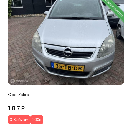
Opel Zafira
1.8 7.P
318.567 km
2006