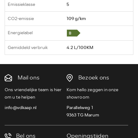
Emissieklasse
5
CO2-emissie
109 g/km
Energielabel
Gemiddeld verbruik
4.2 L/100KM
Mail ons
Bezoek ons
Ons vriendelijke team is hier
Kom hallo zeggen in onze
om u te helpen
showroom
info@vdkaap.nl
Parallelweg 1
9363 TG Marum
Bel ons
Openingstijden