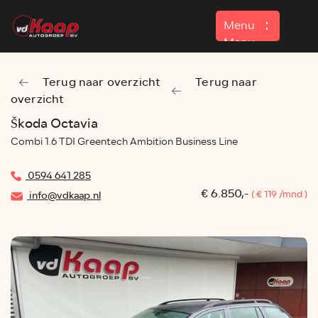
Menu
Menu
Terug naar overzicht
Terug naar
Home
overzicht
Aanbod
Škoda Octavia
Combi 1.6 TDI Greentech Ambition Business Line
Contact
0594 641 285
€ 6.850,-
( € 119 /mnd )
info@vdkaap.nl