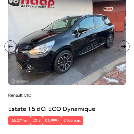
Renault Clio
Estate 1.5 dCi ECO Dynamique
166.274 km
2013
€ 5.999,-
€ 105 p.m.