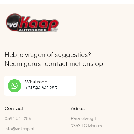
Heb je vragen of suggesties?
Neem gerust contact met ons op.
Whatsapp
+31 594 641 285
Contact
Adres
0594 641 285
Parallelweg 1
9363 TG Marum
info@vdkaap.nl