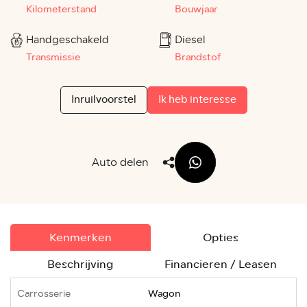
Kilometerstand
Bouwjaar
Handgeschakeld
Diesel
Transmissie
Brandstof
Inruilvoorstel
Ik heb interesse
Auto delen
Kenmerken
Opties
Beschrijving
Financieren / Leasen
Carrosserie
Wagon