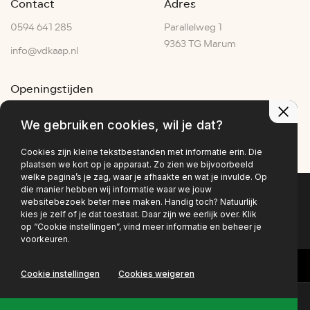
Contact
Adres
0594 641 285
Parallelweg 1
9363 TG Marum
info@vdkaap.nl
Openingstijden
Ma - Vr:
07:30–17:30
We gebruiken cookies, wil je dat?
Za:
07:00–15:00
Zo:
Gesloten
Cookies zijn kleine tekstbestanden met informatie erin. Die
plaatsen we kort op je apparaat. Zo zien we bijvoorbeeld
welke pagina’s je zag, waar je afhaakte en wat je invulde. Op
die manier hebben wij informatie waar we jouw
websitebezoek beter mee maken. Handig toch? Natuurlijk
Privacy policy
kies je zelf of je dat toestaat. Daar zijn we eerlijk over. Klik
op “Cookie instellingen”, vind meer informatie en beheer je
voorkeuren.
Cookie instellingen
Cookies weigeren
Contact
Online lease offerte?