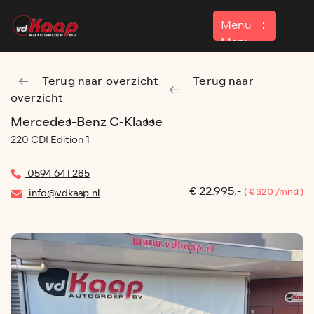
Menu
Menu
Terug naar overzicht
Terug naar
Home
overzicht
Aanbod
Mercedes-Benz C-Klasse
220 CDI Edition 1
Contact
0594 641 285
€ 22.995,-
( € 320 /mnd )
info@vdkaap.nl