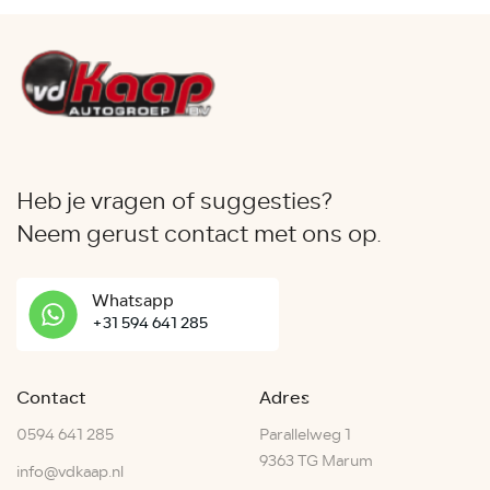
Heb je vragen of suggesties?
Neem gerust contact met ons op.
Whatsapp
+31 594 641 285
Contact
Adres
0594 641 285
Parallelweg 1
9363 TG Marum
info@vdkaap.nl