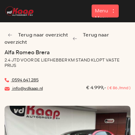
Menu
Menu
Terug naar overzicht
Terug naar
Home
overzicht
Aanbod
Alfa Romeo Brera
2.4 JTD VOOR DE LIEFHEBBER KM STAND KLOPT VASTE
Contact
PRIJS
0594 641 285
€ 4.999,-
( € 86 /mnd )
info@vdkaap.nl