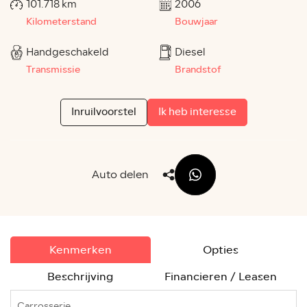
101.718 km
2006
Kilometerstand
Bouwjaar
Handgeschakeld
Diesel
Transmissie
Brandstof
Inruilvoorstel
Ik heb interesse
Auto delen
Kenmerken
Opties
Beschrijving
Financieren / Leasen
Carrosserie