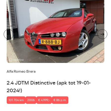
Alfa Romeo Brera
2.4 JDTM Distinctive (apk tot 19-01-
2024!)
101.704 km
2006
€ 4.999,-
€ 86 p.m.