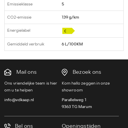
Emissieklasse
5
CO2-emissie
139 g/km
Energielabel
Gemiddeld verbruik
6 L/100KM
Mail ons
Bezoek ons
Ons vriendelijke team is hier
Kom hallo zeggen in onze
om u te helpen
showroom
info@vdkaap.nl
Parallelweg 1
9363 TG Marum
Bel ons
Openingstijden