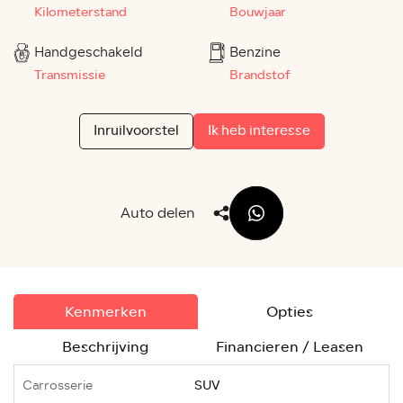
Kilometerstand
Bouwjaar
Handgeschakeld
Benzine
Transmissie
Brandstof
Inruilvoorstel
Ik heb interesse
Auto delen
Kenmerken
Opties
Beschrijving
Financieren / Leasen
Carrosserie
SUV