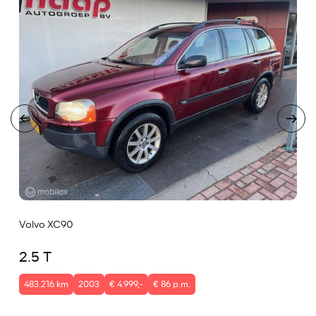
Volvo XC90
2.5 T
483.216 km
2003
€ 4.999,-
€ 86 p.m.