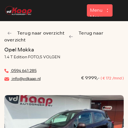
Menu
Menu
Terug naar overzicht
Terug naar
Home
overzicht
Aanbod
Opel Mokka
1.4 T Edition FOTO,S VOLGEN
Contact
0594 641 285
€ 9.999,-
( € 172 /mnd )
info@vdkaap.nl