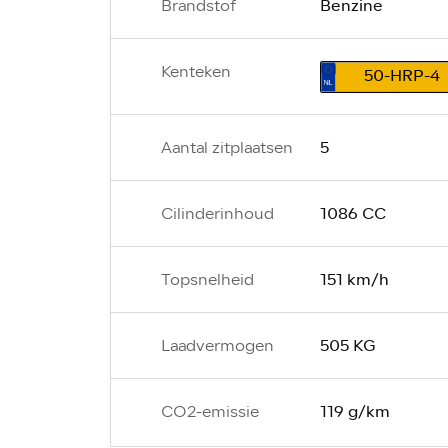
Benzine
Brandstof
Kenteken
50-HRP-4
5
Aantal zitplaatsen
1086 CC
Cilinderinhoud
151 km/h
Topsnelheid
505 KG
Laadvermogen
119 g/km
CO2-emissie