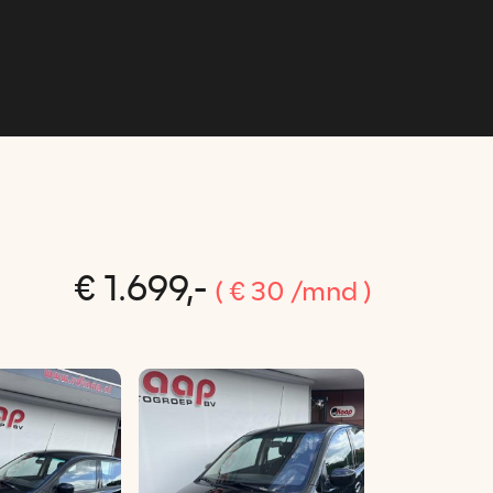
Home
Aanbod
Contact
€ 1.699,-
( € 30 /mnd )