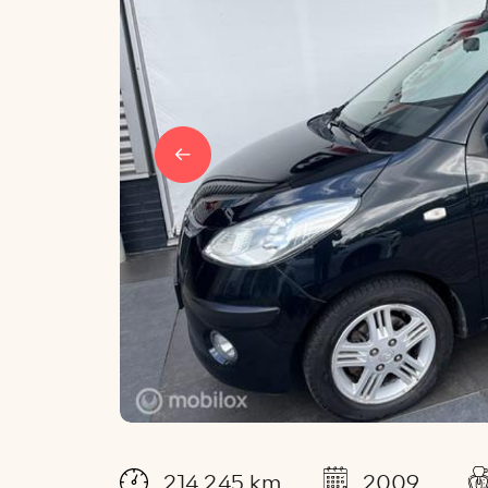
214.245 km
2009