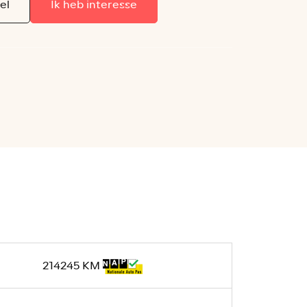
el
Ik heb interesse
214245 KM