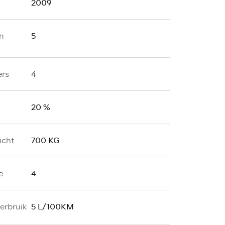
2009
5
n
4
ers
20 %
700 KG
icht
4
e
5 L/100KM
erbruik