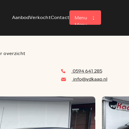
Aanbod
Verkocht
Contact
Menu
Menu
r overzicht
0594 641 285
info@vdkaap.nl