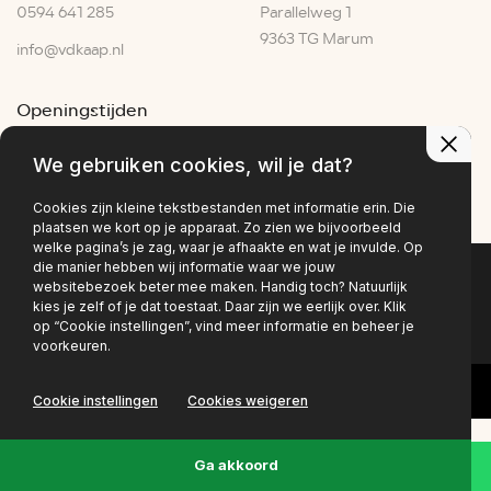
0594 641 285
Parallelweg 1
9363 TG Marum
info@vdkaap.nl
Openingstijden
Ma - Vr:
07:30–17:30
We gebruiken cookies, wil je dat?
Za:
07:00–15:00
Zo:
Gesloten
Cookies zijn kleine tekstbestanden met informatie erin. Die
plaatsen we kort op je apparaat. Zo zien we bijvoorbeeld
welke pagina’s je zag, waar je afhaakte en wat je invulde. Op
die manier hebben wij informatie waar we jouw
websitebezoek beter mee maken. Handig toch? Natuurlijk
Privacy policy
kies je zelf of je dat toestaat. Daar zijn we eerlijk over. Klik
op “Cookie instellingen”, vind meer informatie en beheer je
voorkeuren.
Cookie instellingen
Cookies weigeren
Ga akkoord