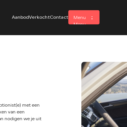
Aanbod
Verkocht
Contact
Menu
Menu
ptionist(e) met een
aken van een
n nodigen we je uit