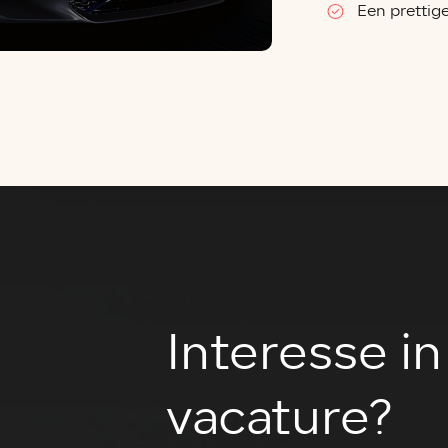
Een prettig
Interesse i
vacature?