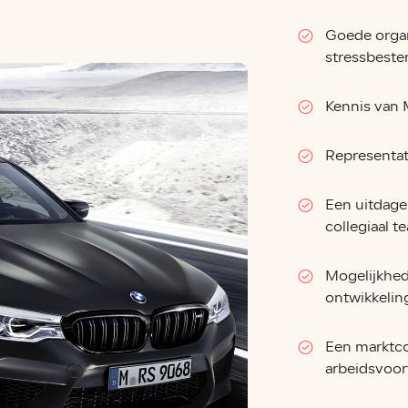
Goede organ
stressbeste
Kennis van 
Representat
Een uitdage
collegiaal t
Mogelijkhed
ontwikkelin
Een marktco
arbeidsvoo