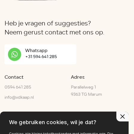
Heb je vragen of suggesties?
Neem gerust contact met ons op.
Whatsapp
+31 594 641 285
Contact
Adres
0594 641 285
Parallelweg 1
9363 TG Marum
info@vdkaap.nl
Openingstijden
We gebruiken cookies, wil je dat?
Ma - Vr:
07:30–17:30
Za:
07:00–15:00
Cookies zijn kleine tekstbestanden met informatie erin. Die